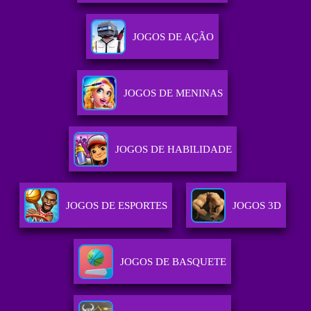
JOGOS DE AÇÃO
JOGOS DE MENINAS
JOGOS DE HABILIDADE
JOGOS DE ESPORTES
JOGOS 3D
JOGOS DE BASQUETE