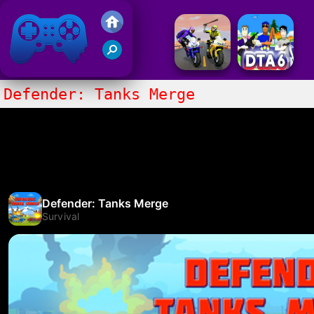
Jogos Friv 2018
Defender: Tanks Merge