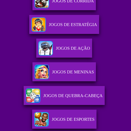
JOGOS DE CORRIDA
JOGOS DE ESTRATÉGIA
JOGOS DE AÇÃO
JOGOS DE MENINAS
JOGOS DE QUEBRA-CABEÇA
JOGOS DE ESPORTES