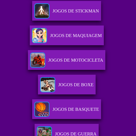
JOGOS DE STICKMAN
JOGOS DE MAQUIAGEM
JOGOS DE MOTOCICLETA
JOGOS DE BOXE
JOGOS DE BASQUETE
JOGOS DE GUERRA