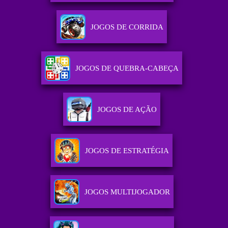
JOGOS DE CORRIDA
JOGOS DE QUEBRA-CABEÇA
JOGOS DE AÇÃO
JOGOS DE ESTRATÉGIA
JOGOS MULTIJOGADOR