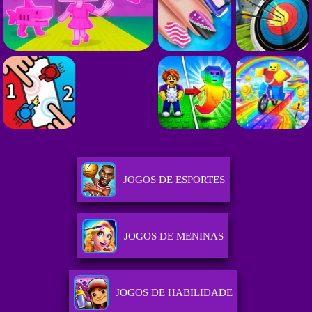
JOGOS DE ESPORTES
JOGOS DE MENINAS
JOGOS DE HABILIDADE