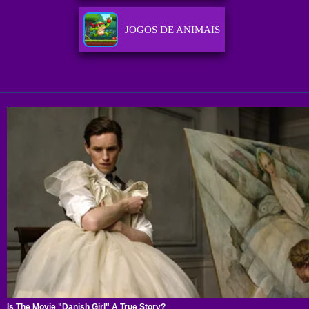
JOGOS DE ANIMAIS