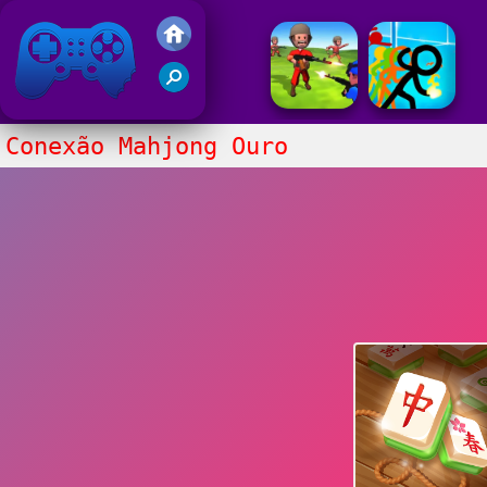
Jogos Friv 2018
Conexão Mahjong Ouro