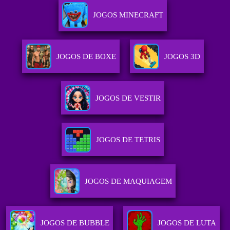
JOGOS MINECRAFT
JOGOS DE BOXE
JOGOS 3D
JOGOS DE VESTIR
JOGOS DE TETRIS
JOGOS DE MAQUIAGEM
JOGOS DE BUBBLE
JOGOS DE LUTA