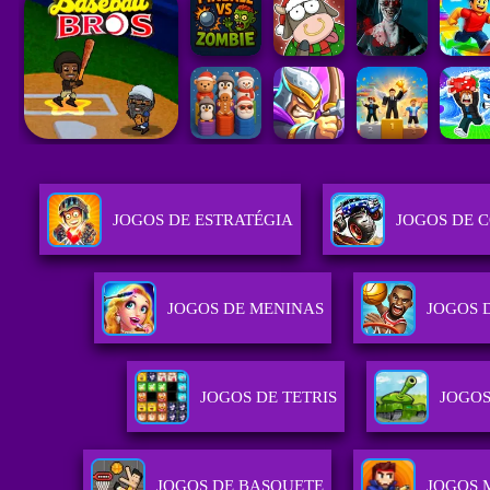
JOGOS DE ESTRATÉGIA
JOGOS DE 
JOGOS DE MENINAS
JOGOS 
JOGOS DE TETRIS
JOGO
JOGOS DE BASQUETE
JOGOS 