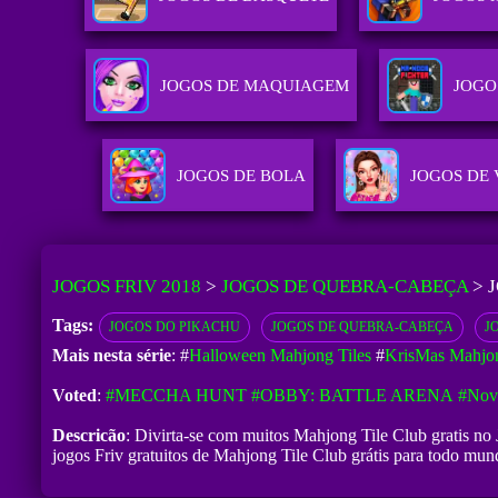
JOGOS DE MAQUIAGEM
JOGO
JOGOS DE BOLA
JOGOS DE 
JOGOS FRIV 2018
>
JOGOS DE QUEBRA-CABEÇA
>
Tags:
JOGOS DO PIKACHU
JOGOS DE QUEBRA-CABEÇA
J
Mais nesta série
: #
Halloween Mahjong Tiles
#
KrisMas Mahjo
Voted
:
#MECCHA HUNT
#OBBY: BATTLE ARENA
#Nov
Descricão
: Divirta-se com muitos Mahjong Tile Club gratis no
jogos Friv gratuitos de Mahjong Tile Club grátis para todo mu