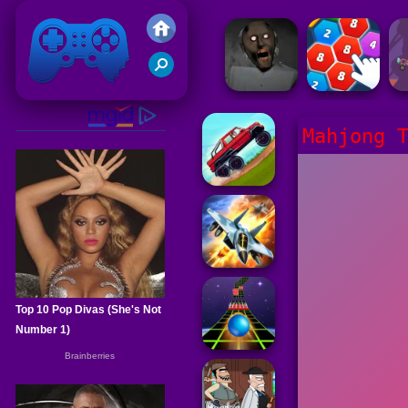
Jogos Friv 2018
Mahjong 