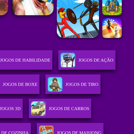
JOGOS DE HABILIDADE
JOGOS DE AÇÃO
JOGOS DE BOXE
JOGOS DE TIRO
JOGOS 3D
JOGOS DE CARROS
 DE COZINHA
JOGOS DE MAHJONG