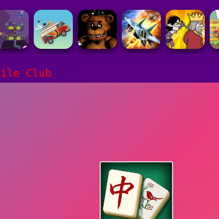
Tile Club