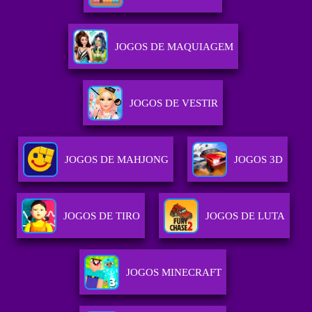
JOGOS DE MAQUIAGEM
JOGOS DE VESTIR
JOGOS DE MAHJONG
JOGOS 3D
JOGOS DE TIRO
JOGOS DE LUTA
JOGOS MINECRAFT