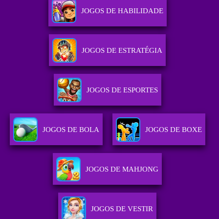
JOGOS DE HABILIDADE
JOGOS DE ESTRATÉGIA
JOGOS DE ESPORTES
JOGOS DE BOLA
JOGOS DE BOXE
JOGOS DE MAHJONG
JOGOS DE VESTIR