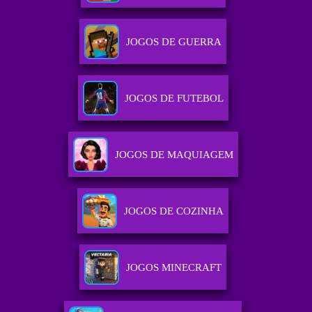
JOGOS DE GUERRA
JOGOS DE FUTEBOL
JOGOS DE MAQUIAGEM
JOGOS DE COZINHA
JOGOS MINECRAFT