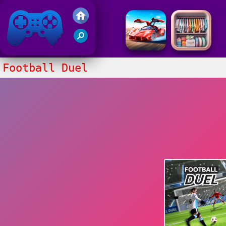
Jogos Friv 2018
Football Duel