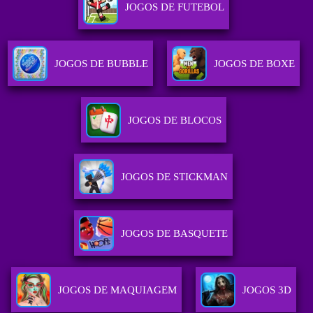
JOGOS DE FUTEBOL
JOGOS DE BUBBLE
JOGOS DE BOXE
JOGOS DE BLOCOS
JOGOS DE STICKMAN
JOGOS DE BASQUETE
JOGOS DE MAQUIAGEM
JOGOS 3D