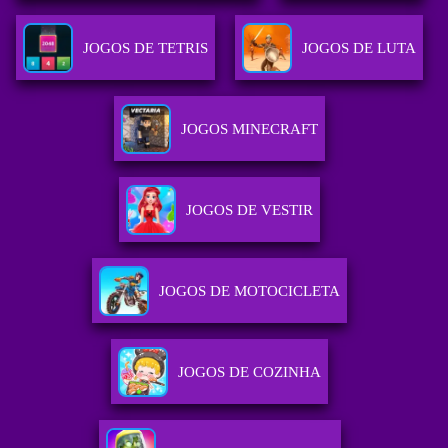
JOGOS DE TETRIS
JOGOS DE LUTA
JOGOS MINECRAFT
JOGOS DE VESTIR
JOGOS DE MOTOCICLETA
JOGOS DE COZINHA