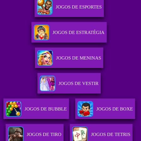
JOGOS DE ESPORTES
JOGOS DE ESTRATÉGIA
JOGOS DE MENINAS
JOGOS DE VESTIR
JOGOS DE BUBBLE
JOGOS DE BOXE
JOGOS DE TIRO
JOGOS DE TETRIS