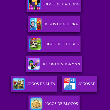
JOGOS DE MAHJONG
JOGOS DE GUERRA
JOGOS DE FUTEBOL
JOGOS DE STICKMAN
JOGOS DE LUTA
JOGOS 3D
JOGOS DE BLOCOS