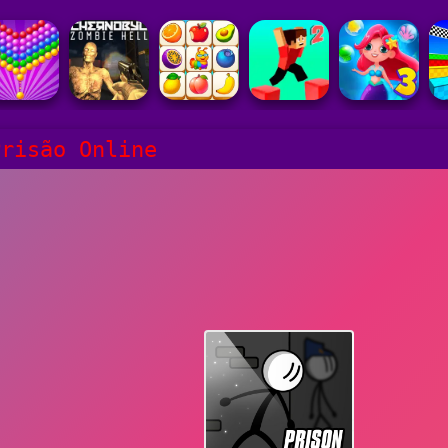
Prisão Online