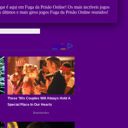
gar é aqui em Fuga da Prisão Online! Os mais incríveis jogos
 últimos e mais giros jogos Fuga da Prisão Online reunidos!