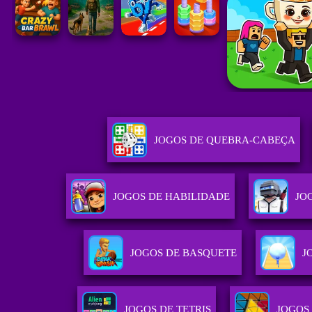
JOGOS DE QUEBRA-CABEÇA
JOGOS DE HABILIDADE
JO
JOGOS DE BASQUETE
J
JOGOS DE TETRIS
JOGOS