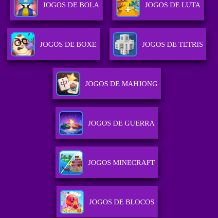
JOGOS DE BOLA
JOGOS DE LUTA
JOGOS DE BOXE
JOGOS DE TETRIS
JOGOS DE MAHJONG
JOGOS DE GUERRA
JOGOS MINECRAFT
JOGOS DE BLOCOS