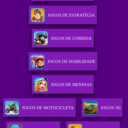
JOGOS DE ESTRATÉGIA
JOGOS DE CORRIDA
JOGOS DE HABILIDADE
JOGOS DE MENINAS
JOGOS DE MOTOCICLETA
JOGOS 3D