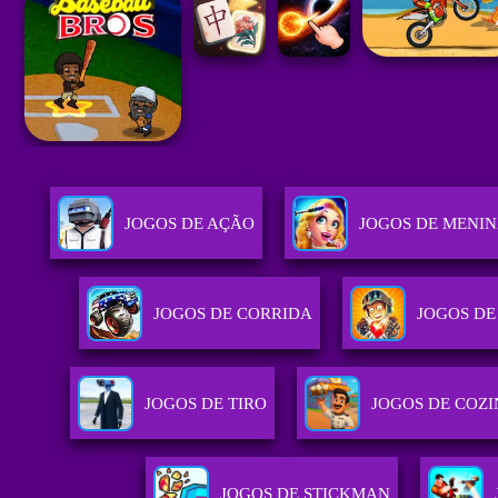
JOGOS DE AÇÃO
JOGOS DE MENI
JOGOS DE CORRIDA
JOGOS DE
JOGOS DE TIRO
JOGOS DE COZ
JOGOS DE STICKMAN