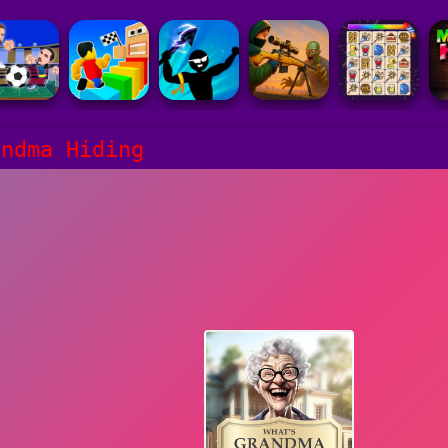
andma Hiding