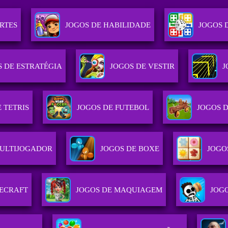
ORTES
JOGOS DE HABILIDADE
JOGOS 
S DE ESTRATÉGIA
JOGOS DE VESTIR
J
 TETRIS
JOGOS DE FUTEBOL
JOGOS 
MULTIJOGADOR
JOGOS DE BOXE
JOGO
NECRAFT
JOGOS DE MAQUIAGEM
JOGO