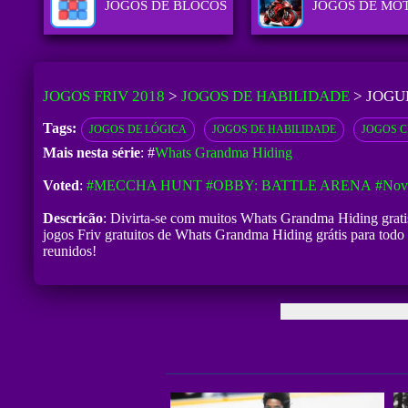
JOGOS DE BLOCOS
JOGOS DE MO
JOGOS FRIV 2018
>
JOGOS DE HABILIDADE
>
JOGU
Tags:
JOGOS DE LÓGICA
JOGOS DE HABILIDADE
JOGOS C
Mais nesta série
: #
Whats Grandma Hiding
Voted
:
#MECCHA HUNT
#OBBY: BATTLE ARENA
#Nov
Descricão
: Divirta-se com muitos Whats Grandma Hiding grati
jogos Friv gratuitos de Whats Grandma Hiding grátis para to
reunidos!