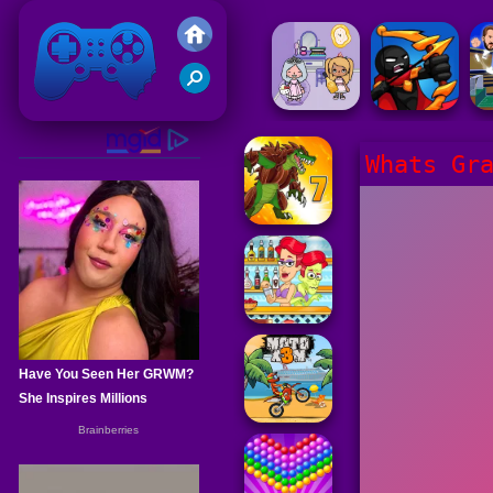
Jogos Friv 2018
Whats Gr