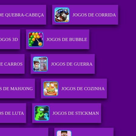
DE QUEBRA-CABEÇA
JOGOS DE CORRIDA
OGOS 3D
JOGOS DE BUBBLE
DE CARROS
JOGOS DE GUERRA
S DE MAHJONG
JOGOS DE COZINHA
S DE LUTA
JOGOS DE STICKMAN