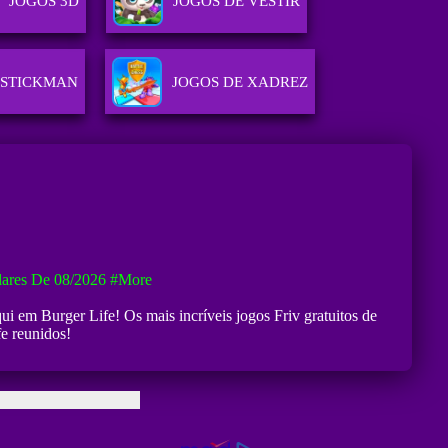
JOGOS 3D
JOGOS DE VESTIR
 STICKMAN
JOGOS DE XADREZ
lares De 08/2026
#more
ui em Burger Life! Os mais incríveis jogos Friv gratuitos de
e reunidos!