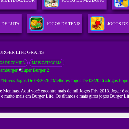
 MULTIJOGADOR
JOGOS DE MAHJONG
 DE LUTA
JOGOS DE TENIS
JOGOS DE
URGER LIFE GRATIS
OS DE COMIDA
MAIS CATEGORIA
amburger
#
Super Burger 2
#Novos Jogos De 08/2026
#Melhores Jogos De 08/2026
#Jogos Popu
de Meninas. Aqui você encontra mais de mil Jogos Friv 2018. Jogar é aq
 e muito mais em Burger Life. Os últimos e mais giros jogos Burger Lif