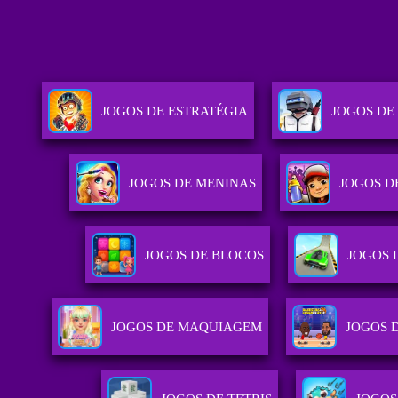
JOGOS DE ESTRATÉGIA
JOGOS DE
JOGOS DE MENINAS
JOGOS D
JOGOS DE BLOCOS
JOGOS 
JOGOS DE MAQUIAGEM
JOGOS 