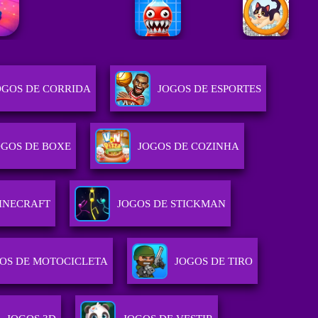
OGOS DE CORRIDA
JOGOS DE ESPORTES
OGOS DE BOXE
JOGOS DE COZINHA
INECRAFT
JOGOS DE STICKMAN
OS DE MOTOCICLETA
JOGOS DE TIRO