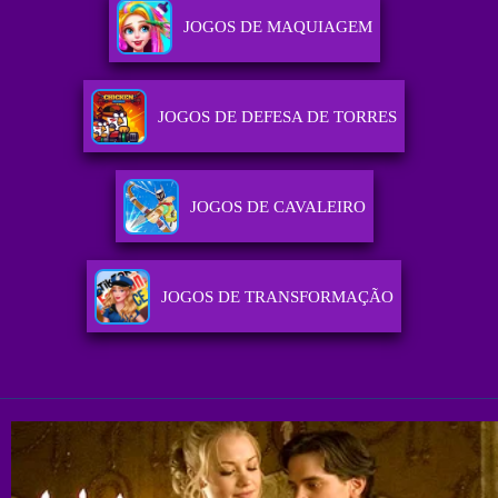
JOGOS DE MAQUIAGEM
JOGOS DE DEFESA DE TORRES
JOGOS DE CAVALEIRO
JOGOS DE TRANSFORMAÇÃO