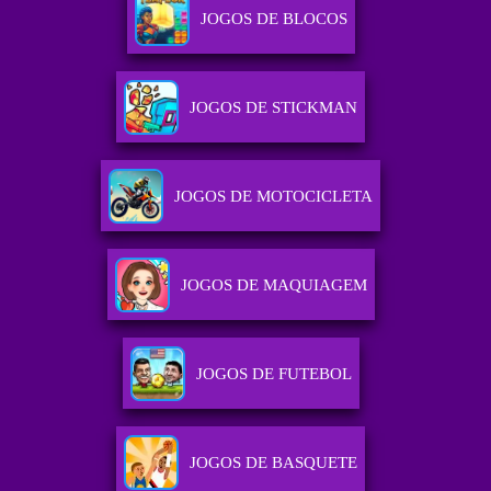
JOGOS DE BLOCOS
JOGOS DE STICKMAN
JOGOS DE MOTOCICLETA
JOGOS DE MAQUIAGEM
JOGOS DE FUTEBOL
JOGOS DE BASQUETE