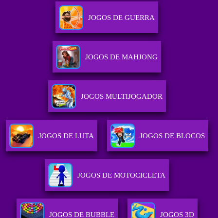
JOGOS DE GUERRA
JOGOS DE MAHJONG
JOGOS MULTIJOGADOR
JOGOS DE LUTA
JOGOS DE BLOCOS
JOGOS DE MOTOCICLETA
JOGOS DE BUBBLE
JOGOS 3D