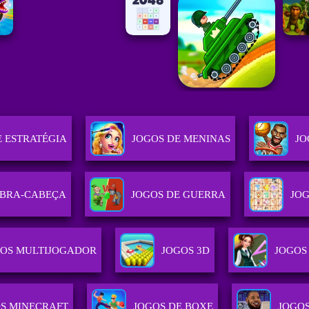
E ESTRATÉGIA
JOGOS DE MENINAS
JO
EBRA-CABEÇA
JOGOS DE GUERRA
JO
OS MULTIJOGADOR
JOGOS 3D
JOGOS
S MINECRAFT
JOGOS DE BOXE
JOGOS