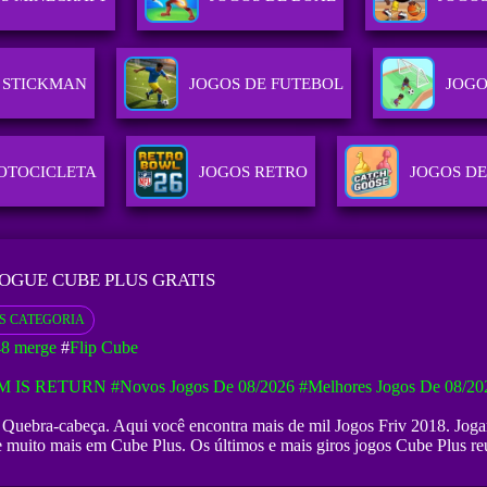
 STICKMAN
JOGOS DE FUTEBOL
JOGO
OTOCICLETA
JOGOS RETRO
JOGOS D
OGUE CUBE PLUS GRATIS
S CATEGORIA
48 merge
#
Flip Cube
M IS RETURN
#Novos Jogos De 08/2026
#Melhores Jogos De 08/20
 Quebra-cabeça. Aqui você encontra mais de mil Jogos Friv 2018. Jogar
e muito mais em Cube Plus. Os últimos e mais giros jogos Cube Plus re