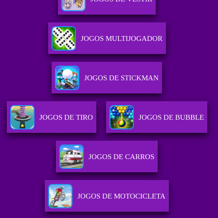
JOGOS MULTIJOGADOR
JOGOS DE STICKMAN
JOGOS DE TIRO
JOGOS DE BUBBLE
JOGOS DE CARROS
JOGOS DE MOTOCICLETA