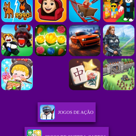
JOGOS DE AÇÃO