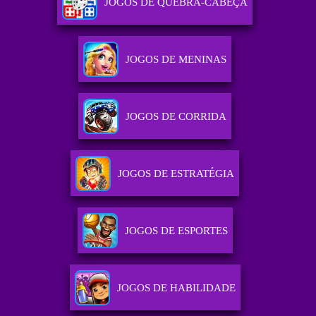
JOGOS DE QUEBRA-CABEÇA
JOGOS DE MENINAS
JOGOS DE CORRIDA
JOGOS DE ESTRATÉGIA
JOGOS DE ESPORTES
JOGOS DE HABILIDADE