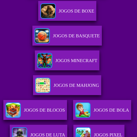
JOGOS DE BOXE
JOGOS DE BASQUETE
JOGOS MINECRAFT
JOGOS DE MAHJONG
JOGOS DE BLOCOS
JOGOS DE BOLA
JOGOS DE LUTA
JOGOS PIXEL