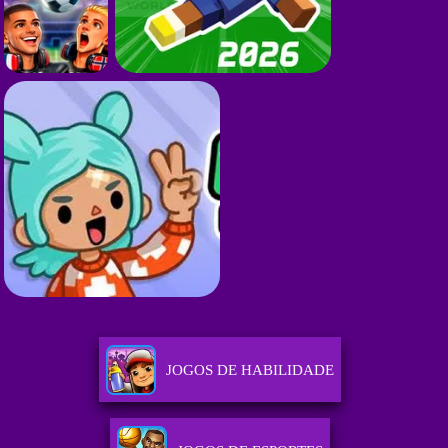
JOGOS DE HABILIDADE