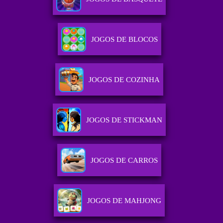
JOGOS DE BLOCOS
JOGOS DE COZINHA
JOGOS DE STICKMAN
JOGOS DE CARROS
JOGOS DE MAHJONG