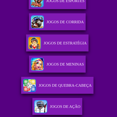
JOGOS DE ESPORTES
JOGOS DE CORRIDA
JOGOS DE ESTRATÉGIA
JOGOS DE MENINAS
JOGOS DE QUEBRA-CABEÇA
JOGOS DE AÇÃO