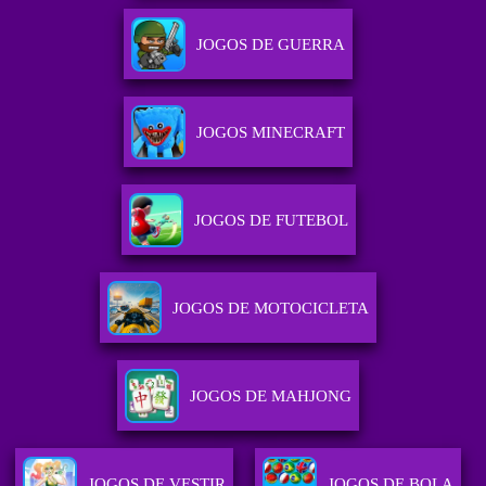
JOGOS DE GUERRA
JOGOS MINECRAFT
JOGOS DE FUTEBOL
JOGOS DE MOTOCICLETA
JOGOS DE MAHJONG
JOGOS DE VESTIR
JOGOS DE BOLA