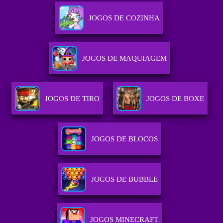
JOGOS DE COZINHA
JOGOS DE MAQUIAGEM
JOGOS DE TIRO
JOGOS DE BOXE
JOGOS DE BLOCOS
JOGOS DE BUBBLE
JOGOS MINECRAFT