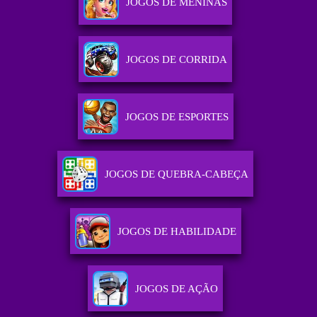
JOGOS DE MENINAS
JOGOS DE CORRIDA
JOGOS DE ESPORTES
JOGOS DE QUEBRA-CABEÇA
JOGOS DE HABILIDADE
JOGOS DE AÇÃO