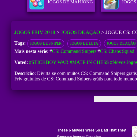
JOGOS DE MAHJONG
JOGOS
JOGOS FRIV 2018
>
JOGOS DE AÇÃO
>
JOGUE CS: 
Tags:
JOGOS DE SNIPER
JOGOS DE LUTA
JOGOS DE AÇÃO
Mais nesta série
: #
CS: Command Snipers
#
CS: Chaos Squad
Voted
:
#STICKBOY WAR
#MATE IN CHESS
#Novos Jogos
Descricão
: Divirta-se com muitos CS: Command Snipers gratis
Friv gratuitos de CS: Command Snipers grátis para todo mund