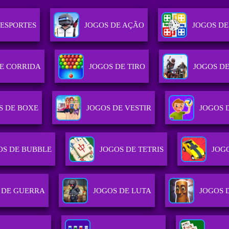
 ESPORTES
JOGOS DE AÇÃO
JOGOS D
E CORRIDA
JOGOS DE TIRO
JOGOS D
S DE BOXE
JOGOS DE VESTIR
JOGOS 
OS DE BUBBLE
JOGOS DE TETRIS
JOG
 DE GUERRA
JOGOS DE LUTA
JOGOS 