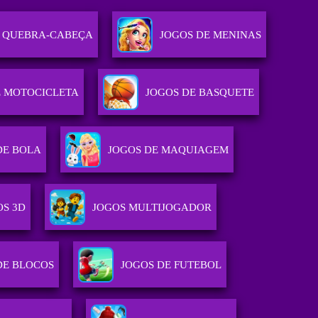
E QUEBRA-CABEÇA
JOGOS DE MENINAS
E MOTOCICLETA
JOGOS DE BASQUETE
DE BOLA
JOGOS DE MAQUIAGEM
OS 3D
JOGOS MULTIJOGADOR
DE BLOCOS
JOGOS DE FUTEBOL