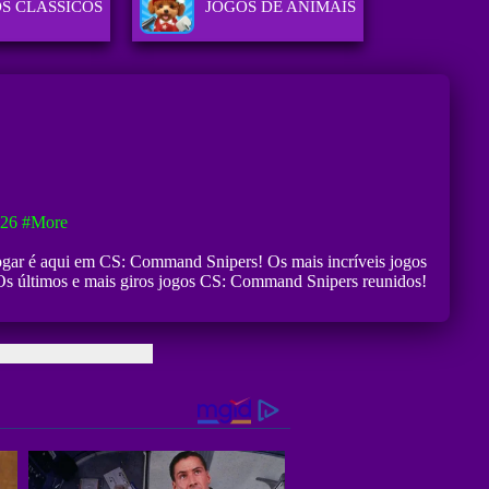
S CLASSICOS
JOGOS DE ANIMAIS
026
#more
ogar é aqui em CS: Command Snipers! Os mais incríveis jogos
Os últimos e mais giros jogos CS: Command Snipers reunidos!