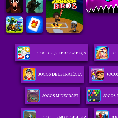
JOGOS DE QUEBRA-CABEÇA
JO
JOGOS DE ESTRATÉGIA
JOGO
JOGOS MINECRAFT
JOGOS 
JOGOS DE MOTOCICLETA
JO