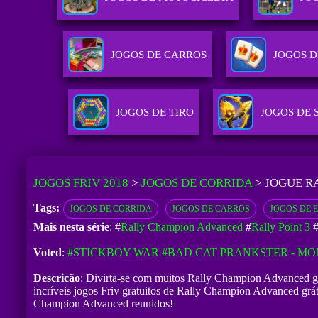
JOGOS DE CARROS
JOGOS 
JOGOS DE TIRO
JOGOS DE
JOGOS FRIV 2018
>
JOGOS DE CORRIDA
>
JOGUE R
Tags:
JOGOS DE CORRIDA
JOGOS DE CARROS
JOGOS DE 
Mais nesta série
: #
Rally Champion Advanced
#
Rally Point 3
Voted
:
#STICKBOY WAR
#BAD CAT PRANKSTER - MO
Descricão
: Divirta-se com muitos Rally Champion Advanced gr
incríveis jogos Friv gratuitos de Rally Champion Advanced grá
Champion Advanced reunidos!