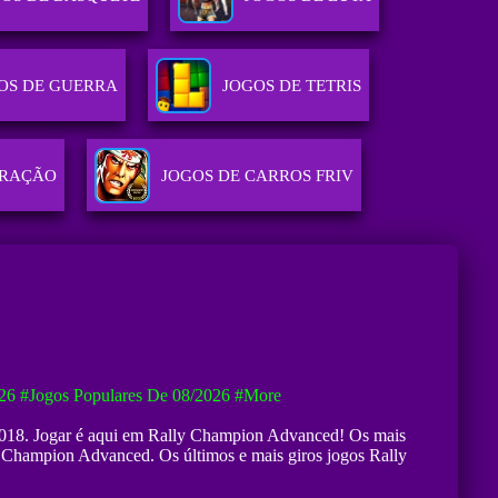
OS DE GUERRA
JOGOS DE TETRIS
ORAÇÃO
JOGOS DE CARROS FRIV
26
#Jogos Populares De 08/2026
#more
 2018. Jogar é aqui em Rally Champion Advanced! Os mais
y Champion Advanced. Os últimos e mais giros jogos Rally