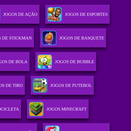
JOGOS DE AÇÃO
JOGOS DE ESPORTES
S DE STICKMAN
JOGOS DE BASQUETE
GOS DE BOLA
JOGOS DE BUBBLE
OS DE TIRO
JOGOS DE FUTEBOL
OCICLETA
JOGOS MINECRAFT