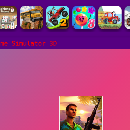
ime Simulator 3D