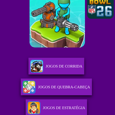
JOGOS DE CORRIDA
JOGOS DE QUEBRA-CABEÇA
JOGOS DE ESTRATÉGIA