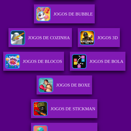
JOGOS DE BUBBLE
JOGOS DE COZINHA
JOGOS 3D
JOGOS DE BLOCOS
JOGOS DE BOLA
JOGOS DE BOXE
JOGOS DE STICKMAN