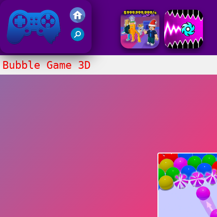
Jogos Friv 2018
Bubble Game 3D