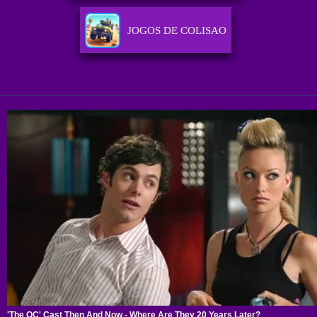
JOGOS DE COLISAO