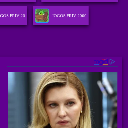
GOS FRIV 20
JOGOS FRIV 2000