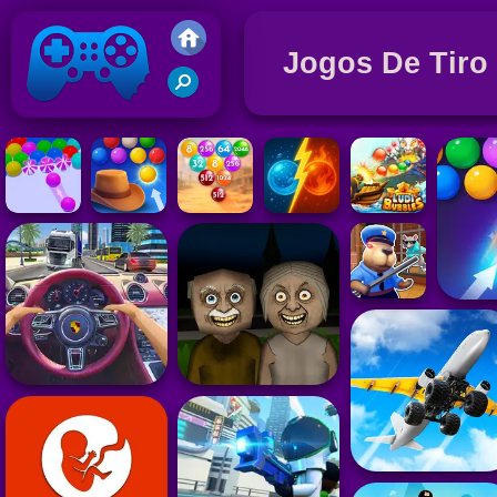
Jogos De Tiro
Jogos Friv 2018