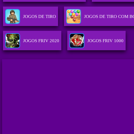
JOGOS DE TIRO
JOGOS DE TIRO COM 
JOGOS FRIV 2020
JOGOS FRIV 1000