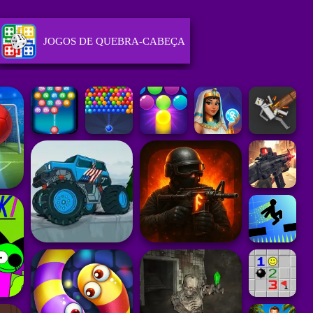
JOGOS DE QUEBRA-CABEÇA
JOGOS DE ESTRATÉGIA
JOGOS DE HABILIDADE