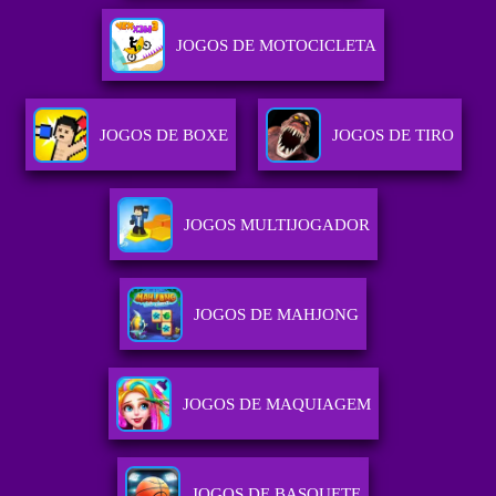
JOGOS DE MOTOCICLETA
JOGOS DE BOXE
JOGOS DE TIRO
JOGOS MULTIJOGADOR
JOGOS DE MAHJONG
JOGOS DE MAQUIAGEM
JOGOS DE BASQUETE