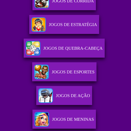
JOGOS DE CORRIDA
JOGOS DE ESTRATÉGIA
JOGOS DE QUEBRA-CABEÇA
JOGOS DE ESPORTES
JOGOS DE AÇÃO
JOGOS DE MENINAS