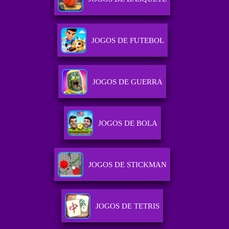
JOGOS DE FUTEBOL
JOGOS DE GUERRA
JOGOS DE BOLA
JOGOS DE STICKMAN
JOGOS DE TETRIS