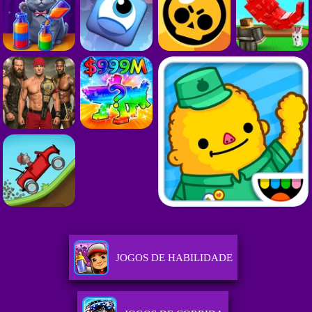
JOGOS DE HABILIDADE