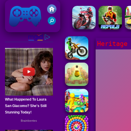
Jogos Friv 2018
Heritage