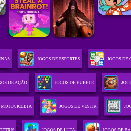
INAS
JOGOS DE ESPORTES
JOGOS DE
GOS DE AÇÃO
JOGOS DE BUBBLE
JOG
E MOTOCICLETA
JOGOS DE VESTIR
JO
TETRIS
JOGOS DE LUTA
JOGOS DE B