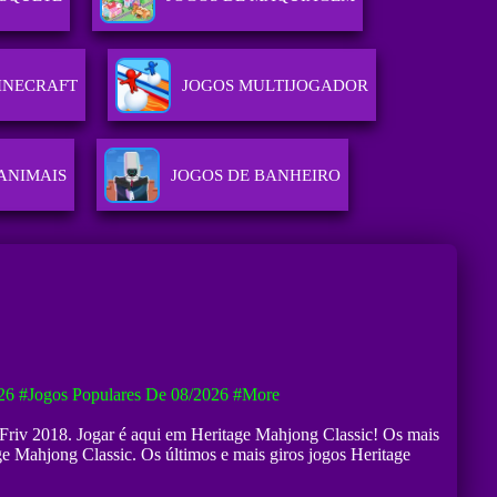
INECRAFT
JOGOS MULTIJOGADOR
ANIMAIS
JOGOS DE BANHEIRO
26
#Jogos Populares De 08/2026
#more
 Friv 2018. Jogar é aqui em Heritage Mahjong Classic! Os mais
ge Mahjong Classic. Os últimos e mais giros jogos Heritage