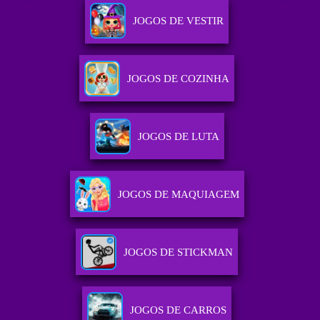
JOGOS DE VESTIR
JOGOS DE COZINHA
JOGOS DE LUTA
JOGOS DE MAQUIAGEM
JOGOS DE STICKMAN
JOGOS DE CARROS