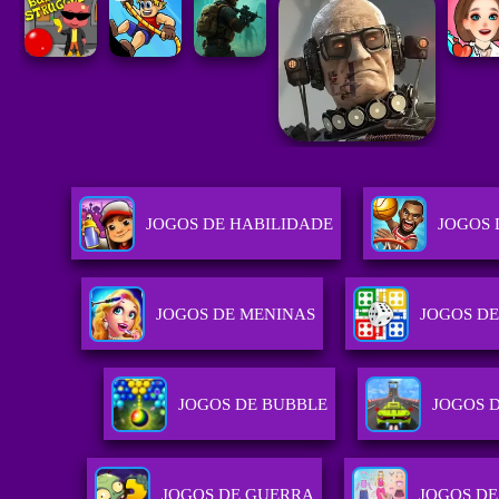
JOGOS DE HABILIDADE
JOGOS 
JOGOS DE MENINAS
JOGOS D
JOGOS DE BUBBLE
JOGOS 
JOGOS DE GUERRA
JOGOS DE