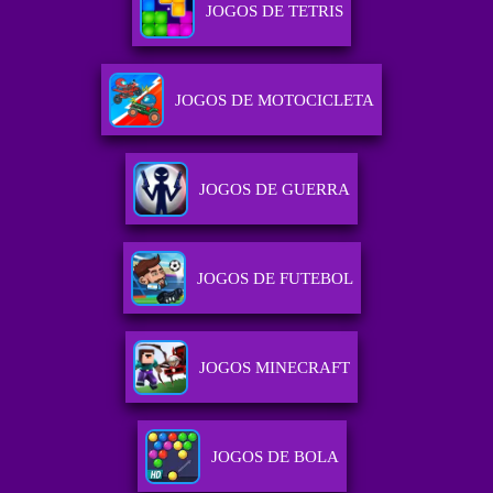
JOGOS DE TETRIS
JOGOS DE MOTOCICLETA
JOGOS DE GUERRA
JOGOS DE FUTEBOL
JOGOS MINECRAFT
JOGOS DE BOLA