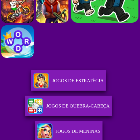
JOGOS DE ESTRATÉGIA
JOGOS DE QUEBRA-CABEÇA
JOGOS DE MENINAS