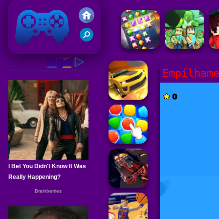
Jogos Friv 2018
Empilham