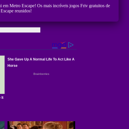
i em Metro Escape! Os mais incríveis jogos Friv gratuitos de
 Escape reunidos!