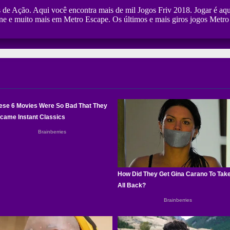
 de Ação. Aqui você encontra mais de mil Jogos Friv 2018. Jogar é aqu
ne e muito mais em Metro Escape. Os últimos e mais giros jogos Metro