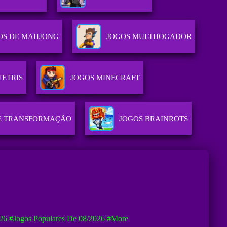
OS DE MAHJONG
JOGOS MULTIJOGADOR
TETRIS
JOGOS MINECRAFT
E TRANSFORMAÇÃO
JOGOS BRAINROTS
26
#Jogos Populares De 08/2026
#more