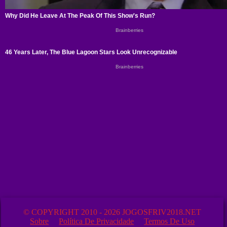
© COPYRIGHT 2010 - 2026 JOGOSFRIV2018.NET
Sobre
Política De Privacidade
Termos De Uso