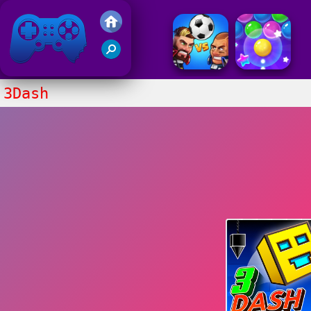
Jogos Friv 2018
3Dash