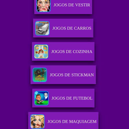
JOGOS DE VESTIR
JOGOS DE CARROS
JOGOS DE COZINHA
JOGOS DE STICKMAN
JOGOS DE FUTEBOL
JOGOS DE MAQUIAGEM