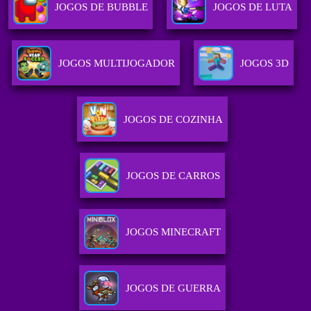
JOGOS DE BUBBLE
JOGOS DE LUTA
JOGOS MULTIJOGADOR
JOGOS 3D
JOGOS DE COZINHA
JOGOS DE CARROS
JOGOS MINECRAFT
JOGOS DE GUERRA