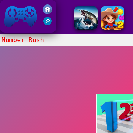
Jogos Friv 2018
Number Rush