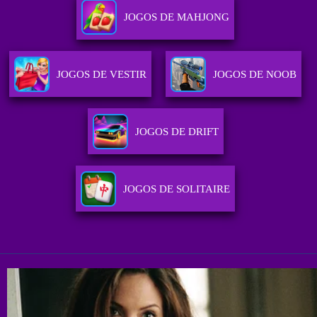
JOGOS DE MAHJONG
JOGOS DE VESTIR
JOGOS DE NOOB
JOGOS DE DRIFT
JOGOS DE SOLITAIRE