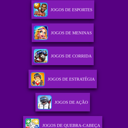
JOGOS DE ESPORTES
JOGOS DE MENINAS
JOGOS DE CORRIDA
JOGOS DE ESTRATÉGIA
JOGOS DE AÇÃO
JOGOS DE QUEBRA-CABEÇA