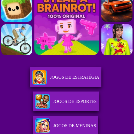
JOGOS DE ESTRATÉGIA
JOGOS DE ESPORTES
JOGOS DE MENINAS