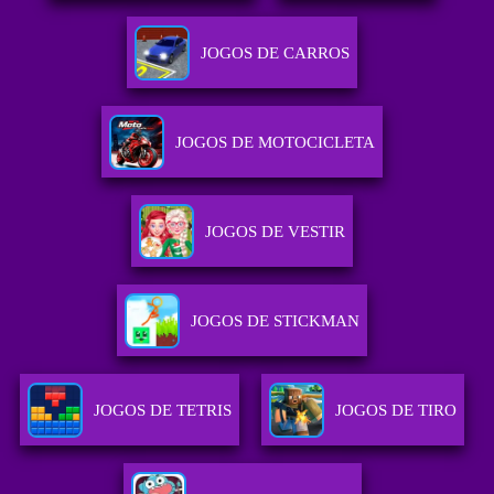
JOGOS DE CARROS
JOGOS DE MOTOCICLETA
JOGOS DE VESTIR
JOGOS DE STICKMAN
JOGOS DE TETRIS
JOGOS DE TIRO