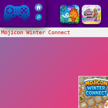
Jogos Friv 2018
Mojicon Winter Connect