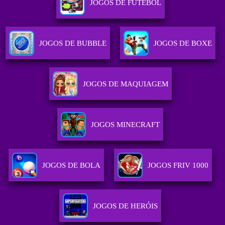
JOGOS DE FUTEBOL
JOGOS DE BUBBLE
JOGOS DE BOXE
JOGOS DE MAQUIAGEM
JOGOS MINECRAFT
JOGOS DE BOLA
JOGOS FRIV 1000
JOGOS DE HERÓIS