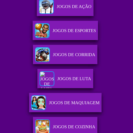
JOGOS DE AÇÃO
JOGOS DE ESPORTES
JOGOS DE CORRIDA
JOGOS DE LUTA
JOGOS DE MAQUIAGEM
JOGOS DE COZINHA