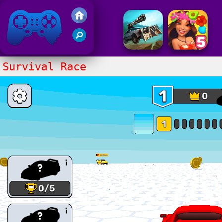
Jogos Friv 2018
Survival Race