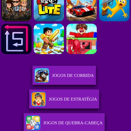
JOGOS DE CORRIDA
JOGOS DE ESTRATÉGIA
JOGOS DE QUEBRA-CABEÇA