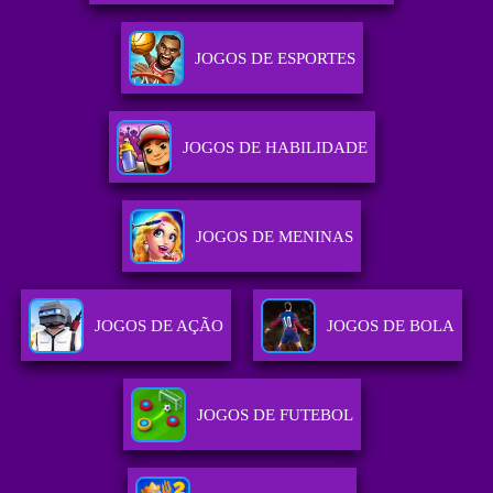
JOGOS DE ESPORTES
JOGOS DE HABILIDADE
JOGOS DE MENINAS
JOGOS DE AÇÃO
JOGOS DE BOLA
JOGOS DE FUTEBOL