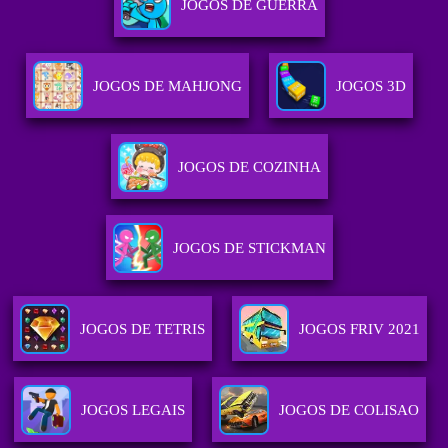
JOGOS DE GUERRA
JOGOS DE MAHJONG
JOGOS 3D
JOGOS DE COZINHA
JOGOS DE STICKMAN
JOGOS DE TETRIS
JOGOS FRIV 2021
JOGOS LEGAIS
JOGOS DE COLISAO