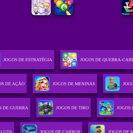
JOGOS DE ESTRATÉGIA
JOGOS DE QUEBRA-CAB
OS DE AÇÃO
JOGOS DE MENINAS
JOG
S DE GUERRA
JOGOS DE TIRO
JOGOS 
 LUTA
JOGOS DE CARROS
JOGOS DE 