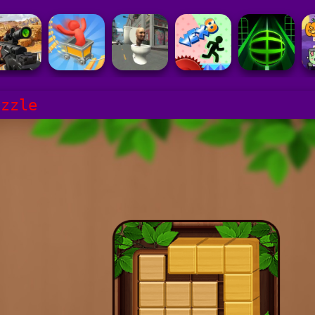
uzzle