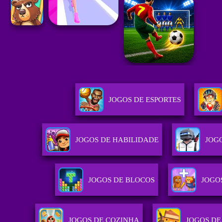
JOGOS DE ESPORTES
JOGOS DE HABILIDADE
JOG
JOGOS DE BLOCOS
JOGO
JOGOS DE COZINHA
JOGOS DE