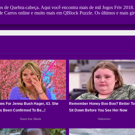
os de Quebra-cabeça. Aqui você encontra mais de mil Jogos Friv 2018. 
de Carros online e muito mais em QBlock Puzzle. Os últimos e mais gi