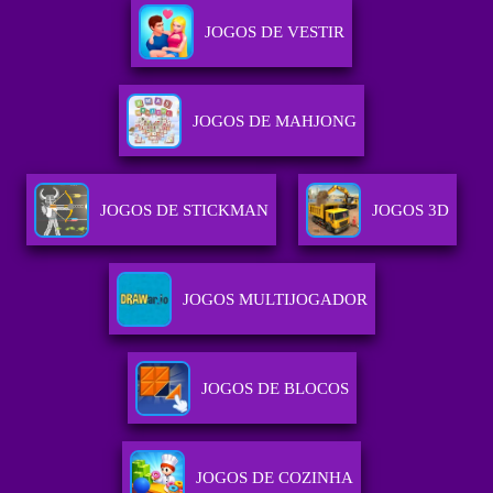
JOGOS DE VESTIR
JOGOS DE MAHJONG
JOGOS DE STICKMAN
JOGOS 3D
JOGOS MULTIJOGADOR
JOGOS DE BLOCOS
JOGOS DE COZINHA