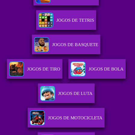
JOGOS DE TETRIS
JOGOS DE BASQUETE
JOGOS DE TIRO
JOGOS DE BOLA
JOGOS DE LUTA
JOGOS DE MOTOCICLETA