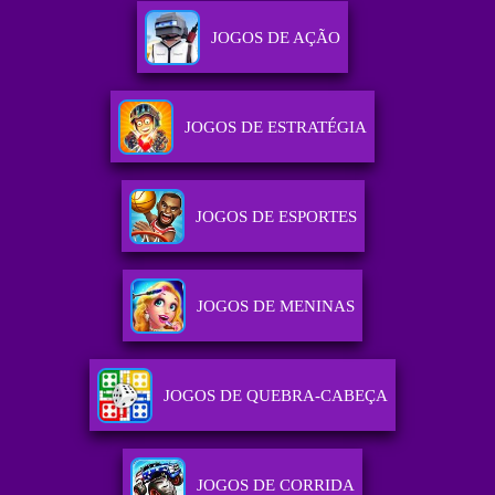
JOGOS DE AÇÃO
JOGOS DE ESTRATÉGIA
JOGOS DE ESPORTES
JOGOS DE MENINAS
JOGOS DE QUEBRA-CABEÇA
JOGOS DE CORRIDA