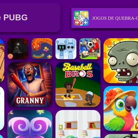
e PUBG
JOGOS DE QUEBRA-
JOGOS DE AÇÃO
JOGOS DE MENINAS
JOGOS DE HABILID