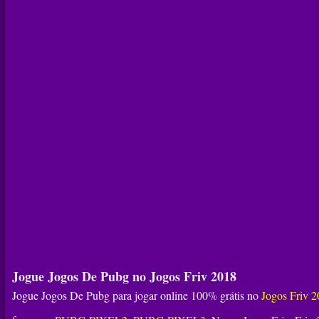
Jogue Jogos De Pubg no Jogos Friv 2018
Jogue Jogos De Pubg para jogar online 100% grátis no
Jogos Friv 2